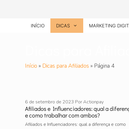
Pular
para
o
INÍCIO
DICAS
MARKETING DIGI
conteúdo
Dicas para Afili
Início
»
Dicas para Afiliados
»
Página 4
6 de setembro de 2023
Por
Actionpay
Afiliados e Influenciadores: qual a diferen
e como trabalhar com ambos?
Afiliados e Influenciadores: qual a diferença e como