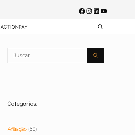
Facebook
Instagram
LinkedIn
Youtube
 ACTIONPAY
Pesquisar
por:
Categorias:
Afiliação
(59)