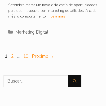
Setembro marca um novo ciclo cheio de oportunidades
para quem trabalha com marketing de afiliados. A cada
mês, o comportamento …
Leia mais
Categorias
Marketing Digital
Page
Page
Page
1
2
…
19
Próximo →
Pesquisar
por: