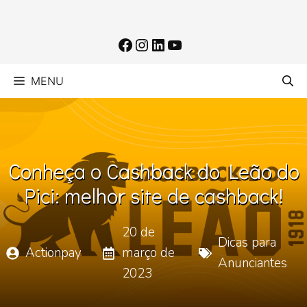
Pular
para
Facebook
Instagram
LinkedIn
Youtube
o
conteúdo
MENU
Conheça o Cashback do Leão do
Pici: melhor site de cashback!
20 de
Dicas para
Actionpay
março de
Anunciantes
2023