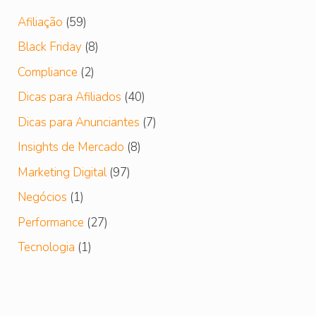
Afiliação
(59)
Black Friday
(8)
Compliance
(2)
Dicas para Afiliados
(40)
s de compartilhamento direto para as redes sociais, se
Dicas para Anunciantes
(7)
 nos últimos anos. Para combater esta queda, consider
Insights de Mercado
(8)
Marketing Digital
(97)
elacionados ao seu conteúdo. O Facebook está lotado 
Negócios
(1)
Performance
(27)
Tecnologia
(1)