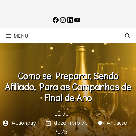
Pular
para
Facebook
Instagram
LinkedIn
Youtube
o
conteúdo
MENU
Como se Preparar, Sendo
Afiliado, Para as Campanhas de
Final de Ano
12 de
Actionpay
dezembro de
Afiliação
2025